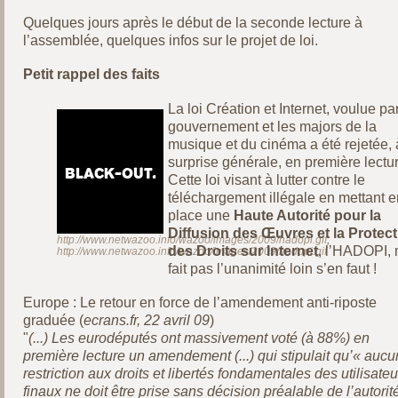
Quelques jours après le début de la seconde lecture à
l’assemblée, quelques infos sur le projet de loi.
Petit rappel des faits
La loi Création et Internet, voulue par
gouvernement et les majors de la
musique et du cinéma a été rejetée, 
surprise générale, en première lectu
Cette loi visant à lutter contre le
téléchargement illégale en mettant e
place une
Haute Autorité pour la
Diffusion des Œuvres et la Protec
http://www.netwazoo.info/wazoo/images/2009/hadopi.gif
,
des Droits sur Internet
, l’HADOPI, 
http://www.netwazoo.info/wazoo/images/2009/hadopi.gif
fait pas l’unanimité loin s’en faut !
Europe : Le retour en force de l’amendement anti-riposte
graduée (
ecrans.fr, 22 avril 09
)
"
(...) Les eurodéputés ont massivement voté (à 88%) en
première lecture un amendement (...) qui stipulait qu’« auc
restriction aux droits et libertés fondamentales des utilisateu
finaux ne doit être prise sans décision préalable de l’autorit