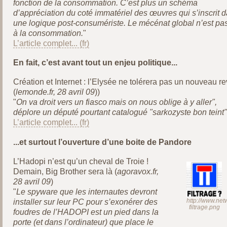
fonction de la consommation. C’est plus un schéma
d’appréciation du coté immatériel des œuvres qui s’inscrit 
une logique post-consumériste. Le mécénat global n’est pas
à la consommation.
"
L’article complet...
En fait, c’est avant tout un enjeu politique...
Création et Internet : l’Elysée ne tolérera pas un nouveau r
(
lemonde.fr, 28 avril 09
))
"
On va droit vers un fiasco mais on nous oblige à y aller",
déplore un député pourtant catalogué "sarkozyste bon teint"
L’article complet...
...et surtout l’ouverture d’une boite de Pandore
L’Hadopi n’est qu’un cheval de Troie !
Demain, Big Brother sera là (
agoravox.fr,
28 avril 09
)
"
Le spyware que les internautes devront
http://www.ne
installer sur leur PC pour s’exonérer des
filtrage.png
foudres de l’HADOPI est un pied dans la
porte (et dans l’ordinateur) que place le