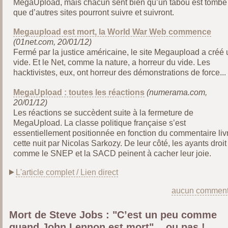
MegaUpload, mais chacun sent bien qu’un tabou est tombé 
que d’autres sites pourront suivre et suivront.
Megaupload est mort, la World War Web commence
(01net.com, 20/01/12)
Fermé par la justice américaine, le site Megaupload a créé 
vide. Et le Net, comme la nature, a horreur du vide. Les
hacktivistes, eux, ont horreur des démonstrations de force...
MegaUpload : toutes les réactions
(numerama.com,
20/01/12)
Les réactions se succèdent suite à la fermeture de
MegaUpload. La classe politique française s’est
essentiellement positionnée en fonction du commentaire liv
cette nuit par Nicolas Sarkozy. De leur côté, les ayants droit
comme le SNEP et la SACD peinent à cacher leur joie.
L'article complet / Lien direct
aucun comment
Mort de Steve Jobs : "C’est un peu comme
quand John Lennon est mort"... ou pas !