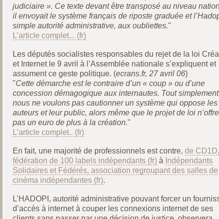
judiciaire ». Ce texte devant être transposé au niveau nation
il envoyait le système français de riposte graduée et l’Hadop
simple autorité administrative, aux oubliettes.
"
L’article complet...
Les députés socialistes responsables du rejet de la loi Créa
et Internet le 9 avril à l’Assemblée nationale s’expliquent et
assument ce geste politique. (
ecrans.fr, 27 avril 06
)
"
Cette démarche est le contraire d’un « coup » ou d’une
concession démagogique aux internautes. Tout simplement
nous ne voulons pas cautionner un système qui oppose les
auteurs et leur public, alors même que le projet de loi n’offre
pas un euro de plus à la création.
"
L’article complet..
En fait, une majorité de professionnels est contre,
de CD1D
fédération de 100 labels indépendants
à
Indépendants
Solidaires et Fédérés, association regroupant des salles de
cinéma indépendantes
.
L’HADOPI, autorité administrative pouvant forcer un fournis
d’accès à internet à couper les connexions internet de ses
clients sans passer par une décision de justice, observera,