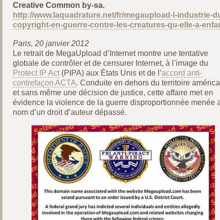
Creative Common by-sa.
http://www.laquadrature.net/fr/megaupload-l-industrie-d
copyright-en-guerre-contre-les-creatures-qu-elle-a-enfa
Paris, 20 janvier 2012
Le retrait de MegaUpload d’Internet montre une tentative
globale de contrôler et de censurer Internet, à l’image du
Protect IP Act
(PIPA) aux États Unis et de l’
accord anti-
contrefaçon ACTA
. Conduite en dehors du territoire américa
et sans même une décision de justice, cette affaire met en
évidence la violence de la guerre disproportionnée menée 
nom d’un droit d’auteur dépassé.