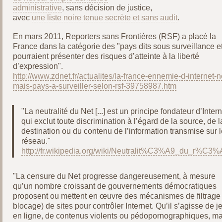
administrative
, sans décision de justice,
avec
une liste noire tenue secrète et sans audit
.
En mars 2011, Reporters sans Frontières (RSF) a placé la
France dans la catégorie des "pays dits sous surveillance et
pourraient présenter des risques d’atteinte à la liberté
d’expression".
http://www.zdnet.fr/actualites/la-france-ennemie-d-internet-
mais-pays-a-surveiller-selon-rsf-39758987.htm
"La neutralité du Net [...] est un principe fondateur d’Intern
qui exclut toute discrimination à l’égard de la source, de l
destination ou du contenu de l’information transmise sur l
réseau."
http://fr.wikipedia.org/wiki/Neutralit%C3%A9_du_r%C3
"La censure du Net progresse dangereusement, à mesure
qu’un nombre croissant de gouvernements démocratiques
proposent ou mettent en œuvre des mécanismes de filtrage
blocage) de sites pour contrôler Internet. Qu’il s’agisse de j
en ligne, de contenus violents ou pédopornographiques, ma