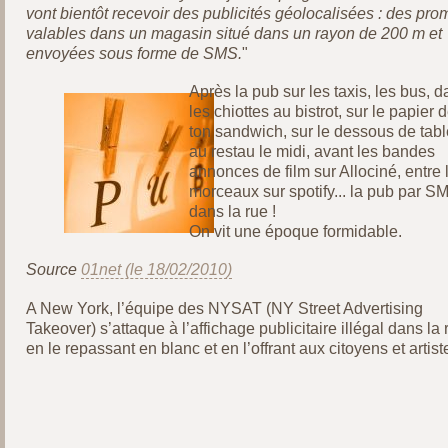
vont bientôt recevoir des publicités géolocalisées : des pro
valables dans un magasin situé dans un rayon de 200 m et
envoyées sous forme de SMS.
"
Après la pub sur les taxis, les bus, 
les chiottes au bistrot, sur le papier 
ton sandwich, sur le dessous de tabl
au restau le midi, avant les bandes
annonces de film sur Allociné, entre 
morceaux sur spotify... la pub par S
dans la rue !
On vit une époque formidable.
Source
01net (le 18/02/2010)
A New York, l’équipe des NYSAT (NY Street Advertising
Takeover) s’attaque à l’affichage publicitaire illégal dans la 
en le repassant en blanc et en l’offrant aux citoyens et artist