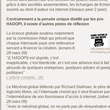
grâce à des sociétés assermentées, les échanges de fichie
soumis au droit d’auteur via internet (réseaux peer 2 peer).
Contrairement a la pensée unique distillé par les pro-
HADOPI, il existe d’autres pistes de réflexion
La licence globale soutenu notamment
par la commission Attali qui prévoit que
chaque internaute paye une redevance
servant a financer la création. (
ecrans.fr,
http://www.ne
hometaping.gi
28 mars 09
)
"
(L’HADOPI) est stupide, c’est
inapplicable, c’est liberticide, et c’est une alliance tout à fait
absurde de quelques entreprises, quelques artistes et quel
politiques
"
L’article complet...
Le Mécénat global défendu par Richard Stallman, le père d
logiciels libres, où l’internaute choisit qui il veut financer par
l’intermédiaire de son fournisseur d’accès à internet. (
zdnet.f
28 mars 09
)
"
Avec le mécénat global, on ne parle pas de rémunération 