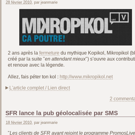
28 février 2010
, par jeanmarie
2 ans après la
fermeture
du mythique Kopikol, Mikropikol (b
créé par la suite "
en attendant mieux
") s’ouvre aux contribu
et renoue avec la légende.
Allez, fais péter ton kol :
http://www.mikropikol.net
L'article complet / Lien direct
2 commenta
SFR lance la pub géolocalisée par SMS
18 février 2010
, par jeanmarie
"
Les clients de SFR ayant rejoint le programme PromosLiv