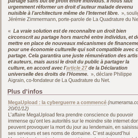
partage sans but de profit entre individus. Il nous faut
urgemment réformer un droit d’auteur malade devenu
nuisible à l’architecture même de l’Internet libre.
», soul
Jérémie Zimmermann, porte-parole de La Quadrature du Ne
«
La vraie solution est de reconnaître un droit bien
circonscrit au partage hors marché entre individus, et d
mettre en place de nouveaux mécanismes de financem
pour une économie culturelle qui soit compatible avec 
partage. Cela garantira une juste rémunération des artis
et auteurs, mais aussi le droit du public à partager la
culture, en accord avec l’
article 27
de la Déclaration
universelle des droits de l’Homme.
», déclare Philippe
Aigrain, co-fondateur de La Quadrature du Net.
Plus d’infos
MegaUpload : la cyberguerre a commencé
(numerama.c
20/01/12)
L’affaire MegaUpload fera prendre conscience du pouvoir
immense qu’ont les autorités sur le moindre site internet dont
peuvent provoquer la mort du jour au lendemain, en saisiss
ses serveurs et ses noms de domaine. C’est aujourd’hui