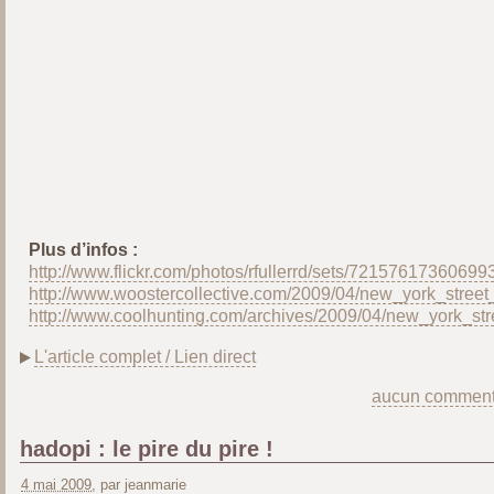
Plus d’infos :
http://www.flickr.com/photos/rfullerrd/sets/72157617360699
http://www.woostercollective.com/2009/04/new_york_street_
http://www.coolhunting.com/archives/2009/04/new_york_str
L'article complet / Lien direct
aucun comment
hadopi : le pire du pire !
4 mai 2009
, par jeanmarie