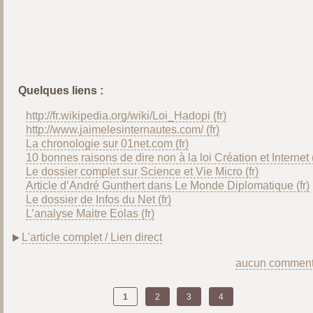
Quelques liens :
http://fr.wikipedia.org/wiki/Loi_Hadopi
http://www.jaimelesinternautes.com/
La chronologie sur 01net.com
10 bonnes raisons de dire non à la loi Création et Internet
Le dossier complet sur Science et Vie Micro
Article d’André Gunthert dans Le Monde Diplomatique
Le dossier de Infos du Net
L’analyse Maitre Eolas
L'article complet / Lien direct
aucun comment
1
2
3
4