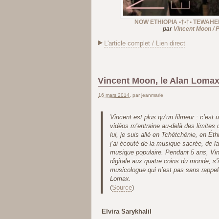
NOW ETHIOPIA •†•†• TEWAHEDO
par
Vincent Moon / P
L'article complet / Lien direct
Vincent Moon, le Alan Lomax
16 mars 2014
, par jeanmarie
Vincent est plus qu’un filmeur : c’est
vidéos m’entraine au-delà des limites
lui, je suis allé en Tchétchénie, en Ét
j’ai écouté de la musique sacrée, de la
musique populaire. Pendant 5 ans, V
digitale aux quatre coins du monde, s
musicologue qui n’est pas sans rappel
Lomax.
(
Source
)
Elvira Sarykhalil