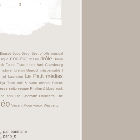
2
3
4
Beastie Boys
Beirut
Best of
billet musical
couleur
drôle
ssique
dessin
Dublin
folk
Found
France Inter
funk
Gainsbourg
histoire
Ibrahim Maalouf
indispensable !
Le Petit
médias
x
joli
kaamelott
inja Tune
noir & blanc
oriental
Patrick
resse
radio
reggae
Rhythm & blues
rock
son
soul
The Cinematic Orchestra
The
déo
Vincent Moon
voeux
Wazparty
.
, par
jeanmarie
.
, par
b_b