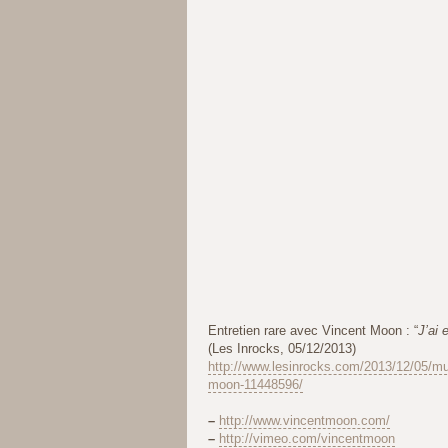
Entretien rare avec Vincent Moon : “
J’ai 
(Les Inrocks, 05/12/2013)
http://www.lesinrocks.com/2013/12/05/mus
moon-11448596/
–
http://www.vincentmoon.com/
–
http://vimeo.com/vincentmoon