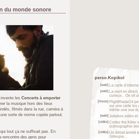
on du monde sonore
perso.Kopikol
La carte d’internet
La mort en direct,
curieux... On vit 
 invente les
Concerts à emporter
FlightRadar24 per
mer la musique hors des lieux
sur une carte les 
indés, filmés dans la rue, caméra à
même une vue du 
une sorte de norme copiée partout.
Jukebox vidéo et
Cortez the Killer
scénographie des 
ui tout ça ne suffisait pas. En
Un débat animé e
Gillespie...
 la rencontre des gens pour