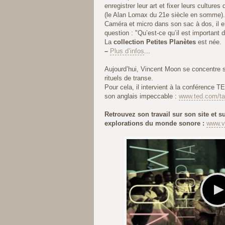
enregistrer leur art et fixer leurs culture
(le Alan Lomax du 21e siècle en somme).
Caméra et micro dans son sac à dos, il e
question : "Qu’est-ce qu’il est important d’
La
collection Petites Planètes
est née.
–
Plus d’infos
...
Aujourd’hui, Vincent Moon se concentre s
rituels de transe.
Pour cela, il intervient à la conférence T
son anglais impeccable :
www.ted.com/ta
Retrouvez son travail sur son site et su
explorations du monde sonore :
www.v