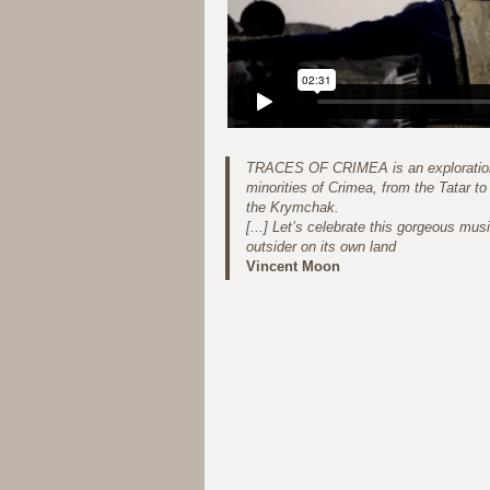
TRACES OF CRIMEA is an exploration 
minorities of Crimea, from the Tatar to
the Krymchak.
[...] Let’s celebrate this gorgeous music
outsider on its own land
Vincent Moon