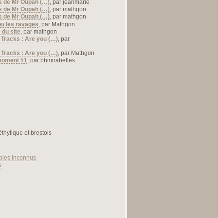
s de Mr Oupah (…)
, par
jeanmarie
s de Mr Oupah (…)
, par
mathgon
s de Mr Oupah (…)
, par
mathgon
ou les ravages
, par
Mathgon
 du site
, par
mathgon
 Tracks : Are you (…)
, par
 Tracks : Are you (…)
, par
Mathgon
moment #1
, par
bbmirabelles
éthylique et brestois
bles inconnus
s