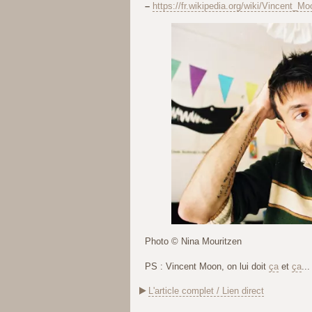
–
https://fr.wikipedia.org/wiki/Vincent_Mo
Photo © Nina Mouritzen
PS : Vincent Moon, on lui doit
ça
et
ça
..
L'article complet / Lien direct