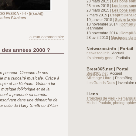
28 mars 2015 |
Les bons son
28 mars 2015 |
Les bons son
28 mars 2015 |
Les bons son
 FASIKA •†•†• (((ፋሲካ)))
7 mars 2015 |
L’esprit Canal 
etites Planètes
19 janvier 2015 |
Suivre la vie
18 novembre 2014 |
Compil 8
jeanmarie
18 novembre 2014 |
Compil 8
aucun commentaire
28 avril 2013 |
Musiques du 
Netwazoo.info | Portail
 des années 2000 ?
netwazoo.info
| Accueil
It's already gone
| Portfolio
Brest365.net | Portail
 un passeur. Chacune de ses
Brest365.net
| Accueil
 de ma curiosité musicale. Grâce à
Affichage Libre!
| PhotoBlog
Les Grands Ducs
| Inventaire 
hiopie et au Vietnam. Grâce à lui
 musique folklorique et de la
Liens
incent a promené sa caméra
Tronches de vies - Remarqua
’inscrivant dans une démarche de
Michel Poulain, photographie
er celle de Harry Smith ou d’Alan