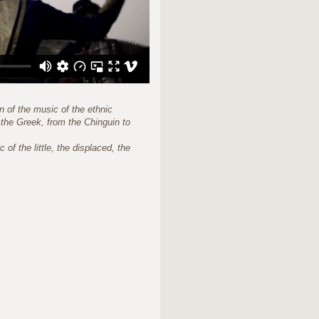
of the music of the ethnic
 the Greek, from the Chinguin to
 of the little, the displaced, the