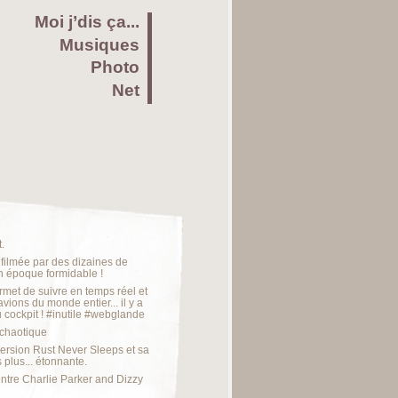
Moi j’dis ça...
Musiques
Photo
Net
.
 filmée par des dizaines de
un époque formidable !
met de suivre en temps réel et
avions du monde entier... il y a
cockpit ! #inutile #webglande
 chaotique
 version Rust Never Sleeps et sa
plus... étonnante.
ntre Charlie Parker and Dizzy