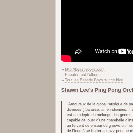
–
http://beastieboys.com
–
Ecouter tout l’album
...
–
Tout les Beastie Boys sur ce blog
Shawn Lee’s Ping Pong Orch
"Amoureux de la global musique de par
diverses (libanaise, amérindiennes, ir
est un adepte du mélange des genres.
capable de jouer d’une ribambelle d’ins
un fervent défenseur du groove ultime
de l’Inde à se frotter au jazz pour se 