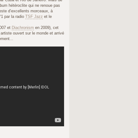
bum hétéroclite qui ne renoue pas
este d’excellents morceaux, à
°1 par la radio
TSF Jazz
et le
007 et
Diachronism
en 2009), cet
artiste ouvert sur le monde et arrivé
ment...