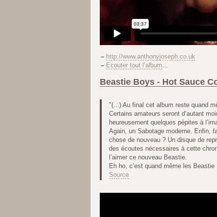
–
http://www.anthonyjoseph.co.uk
–
Ecouter tout l’album
...
Beastie Boys - Hot Sauce C
"(...) Au final cet album reste quand 
Certains amateurs seront d’autant moin
heureusement quelques pépites à l’i
Again, un Sabotage moderne. Enfin, fal
chose de nouveau ? Un disque de repr
des écoutes nécessaires à cette chr
l’aimer ce nouveau Beastie.
Eh ho, c’est quand même les Beastie 
Source