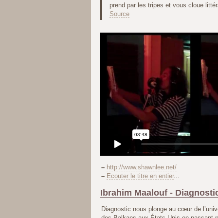
prend par les tripes et vous cloue litté
Source
–
http://www.shawnlee.net/
–
Ecouter le titre en entier
...
Ibrahim Maalouf - Diagnosti
Diagnostic nous plonge au cœur de l’unive
des Balkans aux États-Unis en passant p