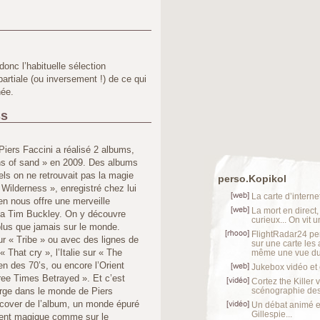
donc l’habituelle sélection
rtiale (ou inversement !) de ce qui
née.
ss
iers Faccini a réalisé 2 albums,
ns of sand » en 2009. Des albums
els on ne retrouvait pas la magie
perso.Kopikol
 Wilderness », enregistré chez lui
La carte d’internet
ien nous offre une merveille
La mort en direct,
à la Tim Buckley. On y découvre
curieux... On vit 
 plus que jamais sur le monde.
FlightRadar24 per
ur « Tribe » ou avec des lignes de
sur une carte les 
« That cry », l’Italie sur « The
même une vue du 
en des 70’s, ou encore l’Orient
Jukebox vidéo et
ree Times Betrayed ». Et c’est
Cortez the Killer
rge dans le monde de Piers
scénographie des 
 cover de l’album, un monde épuré
Un débat animé e
Gillespie...
ément magique comme sur le