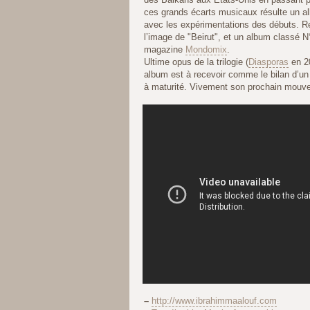
ces grands écarts musicaux résulte un al
avec les expérimentations des débuts. R
l’image de "Beirut", et un album classé N
magazine
Mondomix
.
Ultime opus de la trilogie (
Diasporas
en 2
album est à recevoir comme le bilan d’un 
à maturité. Vivement son prochain mouve
–
http://www.ibrahimmaalouf.com