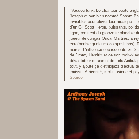
"Vaudou funk. Le chanteur-poète anglai
Joseph et son bien nommé Spasm Band 
invisibles pour élever leur musique. L
d’un Gil Scott Heron, puissants, politi
ligne, profitent du groove implacable d
joueur de congas Oscar Martinez a rej
caraïbanise quelques compositions). R
noires. L’influence dépassée de Gil Sc
de Jimmy Hendrix et de son rock-blues
dévastateur et sexuel de Fela Anikula
tout, y ajoute ça d’éthiojazz d’actuali
jouissif. Africanité, mot-musique et p
Source