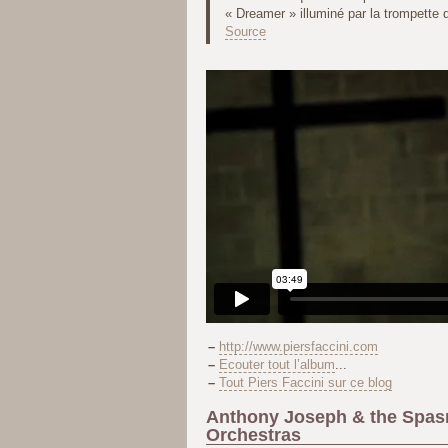
« Dreamer » illuminé par la trompette 
Source
–
http://www.piersfaccini.com
–
Ecouter tout l’album
...
–
Tout Piers Faccini sur ce blog
Anthony Joseph & the Spas
Orchestras