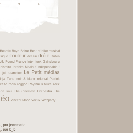
2
3
4
Beastie Boys
Beirut
Best of
billet musical
couleur
drôle
ssique
dessin
Dublin
folk
Found
France Inter
funk
Gainsbourg
histoire
Ibrahim Maalouf
indispensable !
Le Petit
médias
x
joli
kaamelott
inja Tune
noir & blanc
oriental
Patrick
resse
radio
reggae
Rhythm & blues
rock
son
soul
The Cinematic Orchestra
The
déo
Vincent Moon
voeux
Wazparty
.
, par
jeanmarie
.
, par
b_b