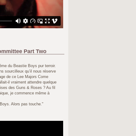
ommittee Part Two
même du Beastie Boys pur terroir.
s sourcilleux qu’il nous réserve
mage de ce Lee Majors Come
lait-il vraiment attendre quelque
ises des Guns & Roses ? Au fil
onique, je commence même à
Boys. Alors pas touche."