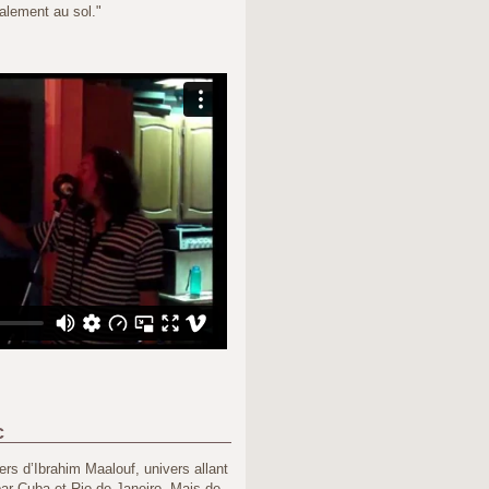
ralement au sol."
c
rs d’Ibrahim Maalouf, univers allant
ar Cuba et Rio de Janeiro. Mais de