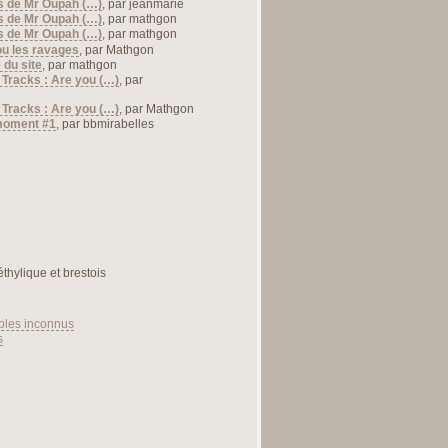
s de Mr Oupah (…)
, par
jeanmarie
s de Mr Oupah (…)
, par
mathgon
s de Mr Oupah (…)
, par
mathgon
ou les ravages
, par
Mathgon
 du site
, par
mathgon
 Tracks : Are you (…)
, par
 Tracks : Are you (…)
, par
Mathgon
moment #1
, par
bbmirabelles
éthylique et brestois
bles inconnus
s