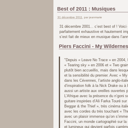
Best of 2011 : Musiques
31 décembre 2011
, par jeanmarie
31 décembre 2001... c’est best of ! Voici 
parfaitement exhaustive et hautement impa
s’est fait de mieux en musique dans l’an
Piers Faccini - My Wilderne
"Depuis « Leave No Trace » en 2004, P
« Tearing sky » en 2006 et « Two grai
plutôt bien accueillis, mais dans lesqu
et la sensibilité du premier. Avec « My
dans les Cévennes, l’artiste anglo-ital
d’inspiration folk à la Nick Drake ou 
aussi un artiste aux oreilles ouvertes
L’Afrique avec la présence du n’goni s
guitare inspirées d’Ali Farka Touré sur 
Beggar & the Thief », très cinéma itali
avec les cordes du très touchant « Th
avec un plaisir immense qu’on s’imme
Faccini, un monde cartographié sur la
et lumineux qui devient parfois carr