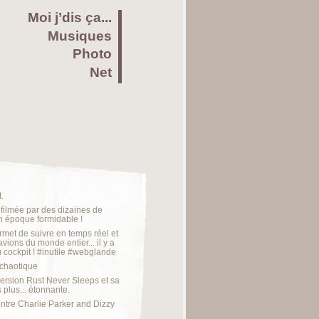
Moi j’dis ça...
Musiques
Photo
Net
.
 filmée par des dizaines de
un époque formidable !
met de suivre en temps réel et
avions du monde entier... il y a
cockpit ! #inutile #webglande
 chaotique
 version Rust Never Sleeps et sa
plus... étonnante.
ntre Charlie Parker and Dizzy