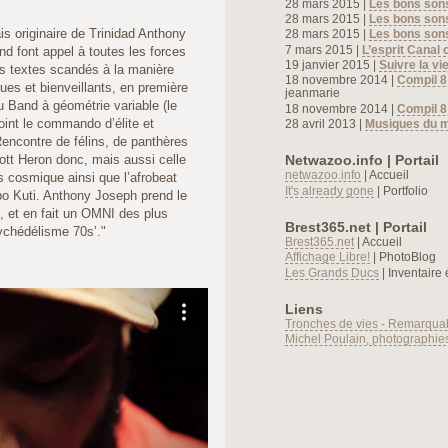
28 mars 2015 |
Les bons son
28 mars 2015 |
Les bons son
s originaire de Trinidad Anthony
28 mars 2015 |
Les bons son
7 mars 2015 |
L’esprit Canal 
font appel à toutes les forces
19 janvier 2015 |
Suivre la vie
es textes scandés à la manière
18 novembre 2014 |
Compil 8
ques et bienveillants, en première
jeanmarie
u Band à géométrie variable (le
18 novembre 2014 |
Compil 8
oint le commando d’élite et
28 avril 2013 |
Musiques du 
encontre de félins, de panthères
Netwazoo.info | Portail
ott Heron donc, mais aussi celle
netwazoo.info
| Accueil
 cosmique ainsi que l’afrobeat
It's already gone
| Portfolio
po Kuti. Anthony Joseph prend le
té, et en fait un OMNI des plus
Brest365.net | Portail
sychédélisme 70s’."
Brest365.net
| Accueil
Affichage Libre!
| PhotoBlog
Les Grands Ducs
| Inventaire 
Liens
Tronches de vies - Remarqua
Michel Poulain, photographie