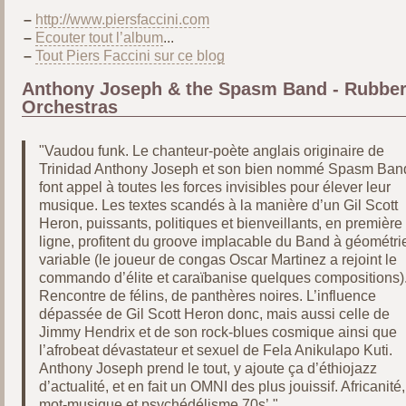
–
http://www.piersfaccini.com
–
Ecouter tout l’album
...
–
Tout Piers Faccini sur ce blog
Anthony Joseph & the Spasm Band - Rubbe
Orchestras
"Vaudou funk. Le chanteur-poète anglais originaire de
Trinidad Anthony Joseph et son bien nommé Spasm Ban
font appel à toutes les forces invisibles pour élever leur
musique. Les textes scandés à la manière d’un Gil Scott
Heron, puissants, politiques et bienveillants, en première
ligne, profitent du groove implacable du Band à géométri
variable (le joueur de congas Oscar Martinez a rejoint le
commando d’élite et caraïbanise quelques compositions)
Rencontre de félins, de panthères noires. L’influence
dépassée de Gil Scott Heron donc, mais aussi celle de
Jimmy Hendrix et de son rock-blues cosmique ainsi que
l’afrobeat dévastateur et sexuel de Fela Anikulapo Kuti.
Anthony Joseph prend le tout, y ajoute ça d’éthiojazz
d’actualité, et en fait un OMNI des plus jouissif. Africanité,
mot-musique et psychédélisme 70s’."