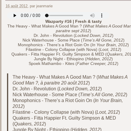
16 août 2012
, par jeanmarie
Wazparty #16 | Fresh & tasty
The Heavy - What Makes A Good Man ? (
What Makes A Good Man
paraitre sept 2012
)
Dr. John - Revolution (
Locked Down, 2012
)
Nick Waterhouse - Some Place (
Time’s All Gone, 2012
)
Monophonics - There’s a Riot Goin On (
In Your Brain, 2012
)
Filastine - Colony Collapse (with Nova) (
Loot, 2012
)
Quakers - Fitta Happier Ft. Guilty Simpson & MED (
Quakers, 20
Jungle By Night - Ethiopino (
Hidden, 2012
)
Spoek Mathambo - Kites (
Father Creeper, 2012
)
The Heavy - What Makes A Good Man ? (
What Makes A
Good Man ?, à paraitre 20 août 2012
)
Dr. John - Revolution (
Locked Down, 2012
)
Nick Waterhouse - Some Place (
Time’s All Gone, 2012
)
Monophonics - There’s a Riot Goin On (
In Your Brain,
2012
)
Filastine - Colony Collapse (with Nova) (
Loot, 2012
)
Quakers - Fitta Happier Ft. Guilty Simpson & MED
(
Quakers, 2012
)
Jungle By Night - Ethiopino (
Hidden, 2012
)