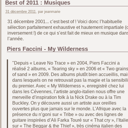
Best of 2011 : Musiques
31 décembre 2011
, par jeanmarie
31 décembre 2001... c’est best of ! Voici donc l’habituelle
sélection parfaitement exhaustive et hautement impartiale (
inversement !) de ce qui s’est fait de mieux en musique dan
l’année.
Piers Faccini - My Wilderness
"Depuis « Leave No Trace » en 2004, Piers Faccini a
réalisé 2 albums, « Tearing sky » en 2006 et « Two grain
of sand » en 2009. Des albums plutôt bien accueillis, mai
dans lesquels on ne retrouvait pas la magie et la sensibili
du premier. Avec « My Wilderness », enregistré chez lui
dans les Cévennes, l’artiste anglo-italien nous offre une
merveille d’inspiration folk à la Nick Drake ou à la Tim
Buckley. On y découvre aussi un artiste aux oreilles
ouvertes plus que jamais sur le monde. L’Afrique avec la
présence du n’goni sur « Tribe » ou avec des lignes de
guitare inspirées d’Ali Farka Touré sur « That cry », l’Itali
sur « The Beggar & the Thief », très cinéma italien des