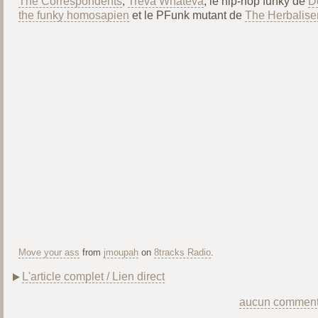
The Correspondents
,
Treva Whateva
, le hip-hop funky de
D
the funky homosapien
et le PFunk mutant de
The Herbalise
Move your ass
from
jmoupah
on
8tracks Radio
.
L'article complet / Lien direct
aucun comment