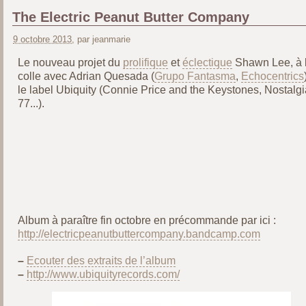
The Electric Peanut Butter Company
9 octobre 2013
, par jeanmarie
Le nouveau projet du
prolifique
et
éclectique
Shawn Lee, à 
colle avec Adrian Quesada (
Grupo Fantasma
,
Echocentrics
le label Ubiquity (Connie Price and the Keystones, Nostalgi
77...).
Album à paraître fin octobre en précommande par ici :
http://electricpeanutbuttercompany.bandcamp.com
–
Ecouter des extraits de l’album
–
http://www.ubiquityrecords.com/