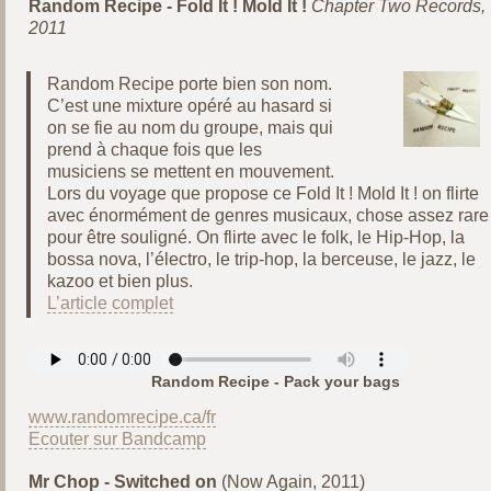
Random Recipe - Fold It ! Mold It !
Chapter Two Records,
2011
Random Recipe porte bien son nom.
C’est une mixture opéré au hasard si
on se fie au nom du groupe, mais qui
prend à chaque fois que les
musiciens se mettent en mouvement.
Lors du voyage que propose ce Fold It ! Mold It ! on flirte
avec énormément de genres musicaux, chose assez rare
pour être souligné. On flirte avec le folk, le Hip-Hop, la
bossa nova, l’électro, le trip-hop, la berceuse, le jazz, le
kazoo et bien plus.
L’article complet
Random Recipe - Pack your bags
www.randomrecipe.ca/fr
Ecouter sur Bandcamp
Mr Chop - Switched on
(Now Again, 2011)