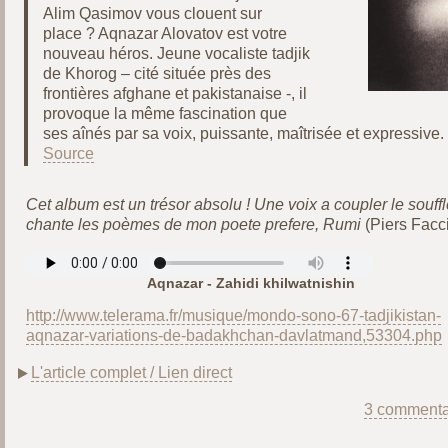
Alim Qasimov vous clouent sur
place ? Aqnazar Alovatov est votre
nouveau héros. Jeune vocaliste tadjik
de Khorog – cité située près des
frontières afghane et pakistanaise -, il
provoque la même fascination que
ses aînés par sa voix, puissante, maîtrisée et expressive.
Source
Cet album est un trésor absolu ! Une voix a coupler le souffle
chante les poèmes de mon poete prefere, Rumi
(Piers Facci
Aqnazar - Zahidi khilwatnishin
http://www.telerama.fr/musique/mondo-sono-67-tadjikistan-
aqnazar-variations-de-badakhchan-davlatmand,53304.php
L'article complet / Lien direct
3 commenta