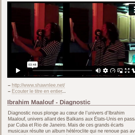
–
http://www.shawnlee.net/
–
Ecouter le titre en entier
...
Ibrahim Maalouf - Diagnostic
Diagnostic nous plonge au cœur de l’univers d’Ibrahim
Maalouf, univers allant des Balkans aux États-Unis en pass
par Cuba et Rio de Janeiro. Mais de ces grands écarts
musicaux résulte un album hétéroclite qui ne renoue pas a