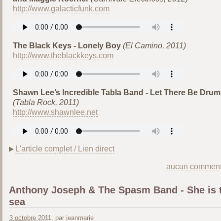
http://www.galacticfunk.com
The Black Keys - Lonely Boy
(El Camino, 2011)
http://www.theblackkeys.com
Shawn Lee’s Incredible Tabla Band - Let There Be Drum
(Tabla Rock, 2011)
http://www.shawnlee.net
L'article complet / Lien direct
aucun comment
Anthony Joseph & The Spasm Band - She is 
sea
3 octobre 2011
, par jeanmarie