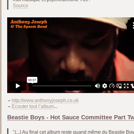
Source
–
http://www.anthonyjoseph.co.uk
–
Ecouter tout l’album
...
Beastie Boys - Hot Sauce Committee Part T
"(...) Au final cet album reste quand même du Beastie Bo