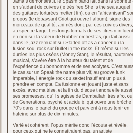
Jamais démonstratif, le Spasm band fait dans la sobriété 
en s’aidant de cuivres (le très free She is the sea auquel
des guitares torturées mettent fin), ou en "africanisant" so
propos (le dépaysant Griot qui ouvre l’album), signe des
morceaux de qualité, animés donc par ces cuivres divers,
au spectre large. Les longs formats de ses titres n’influent
en rien sur la valeur de Rubber orchestras, qui fait aussi
dans le jazz remuant sur Started off as a dancer ou la
fusion soul-rock sur Bullet in the rocks. Et même sur les
durées les plus osées (Money Stan), le résultat, hauteme
musical, s’avère être à la hauteur du talent et de
l’expérience du bonhomme et de ses acolytes. C’est auss
le cas sur un Speak the name plus vif, au groove funk
imparable, l’énergie rock du sextet insufflant un plus à
prendre en compte. Ca fusionne en jouant juste et sans
excès, avec maitrise, et la fin du disque tiendra elle aussi
ses promesses, qu’il s’agisse de Damballah, très afro, ou
de Generations, psyché et acidulé, qui ouvre une brèche
70’s dans le panel du groupe et parvient à nous tenir en
haleine sur plus de dix minutes.
Varié et cohérent, l’opus mérite donc l’écoute et révèle,
pour ceux qui ne le connaitraient pas, un artiste