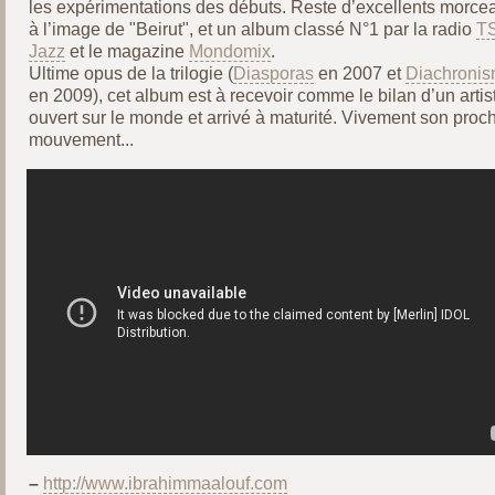
les expérimentations des débuts. Reste d’excellents morce
à l’image de "Beirut", et un album classé N°1 par la radio
T
Jazz
et le magazine
Mondomix
.
Ultime opus de la trilogie (
Diasporas
en 2007 et
Diachroni
en 2009), cet album est à recevoir comme le bilan d’un artis
ouvert sur le monde et arrivé à maturité. Vivement son proc
mouvement...
–
http://www.ibrahimmaalouf.com