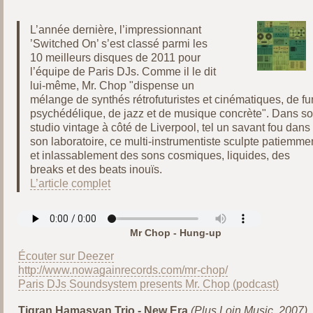
L’année dernière, l’impressionnant
’Switched On’ s’est classé parmi les
10 meilleurs disques de 2011 pour
l’équipe de Paris DJs. Comme il le dit
lui-même, Mr. Chop "dispense un
mélange de synthés rétrofuturistes et cinématiques, de fu
psychédélique, de jazz et de musique concrète". Dans s
studio vintage à côté de Liverpool, tel un savant fou dans
son laboratoire, ce multi-instrumentiste sculpte patiemme
et inlassablement des sons cosmiques, liquides, des
breaks et des beats inouïs.
L’article complet
Mr Chop - Hung-up
Écouter sur Deezer
http://www.nowagainrecords.com/mr-chop/
Paris DJs Soundsystem presents Mr. Chop (podcast)
Tigran Hamasyan Trio - New Era
(Plus Loin Music, 2007)