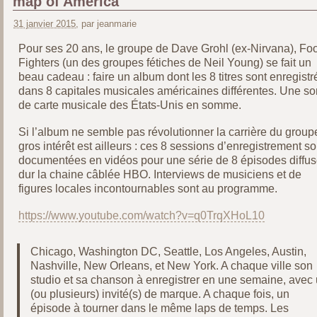
map of America"
31 janvier 2015
, par jeanmarie
Pour ses 20 ans, le groupe de Dave Grohl (ex-Nirvana), Fo
Fighters (un des groupes fétiches de Neil Young) se fait un
beau cadeau : faire un album dont les 8 titres sont enregistr
dans 8 capitales musicales américaines différentes. Une so
de carte musicale des États-Unis en somme.
Si l’album ne semble pas révolutionner la carrière du groupe
gros intérêt est ailleurs : ces 8 sessions d’enregistrement so
documentées en vidéos pour une série de 8 épisodes diffu
dur la chaine câblée HBO. Interviews de musiciens et de
figures locales incontournables sont au programme.
https://www.youtube.com/watch?v=q0TrqXHoL10
Chicago, Washington DC, Seattle, Los Angeles, Austin,
Nashville, New Orleans, et New York. A chaque ville son
studio et sa chanson à enregistrer en une semaine, avec
(ou plusieurs) invité(s) de marque. A chaque fois, un
épisode à tourner dans le même laps de temps. Les