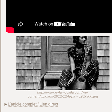
http://www.leylamccalla.com/wp-
content/uploads/2012/12/leyla7-520x300.jpg
L'article complet / Lien direct