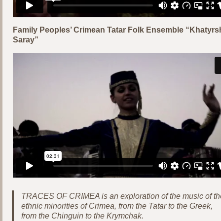
Family Peoples’ Crimean Tatar Folk Ensemble “Khatyrs
Saray”
TRACES OF CRIMEA is an exploration of the music of th
ethnic minorities of Crimea, from the Tatar to the Greek,
from the Chinguin to the Krymchak.