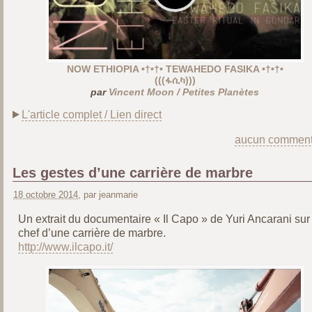
NOW ETHIOPIA •†•†• TEWAHEDO FASIKA •†•†•
(((ፋሲካ)))
par
Vincent Moon / Petites Planètes
L'article complet / Lien direct
aucun comment
Les gestes d’une carrière de marbre
18 octobre 2014
, par jeanmarie
Un extrait du documentaire « Il Capo » de Yuri Ancarani sur 
chef d’une carrière de marbre.
http://www.ilcapo.it/