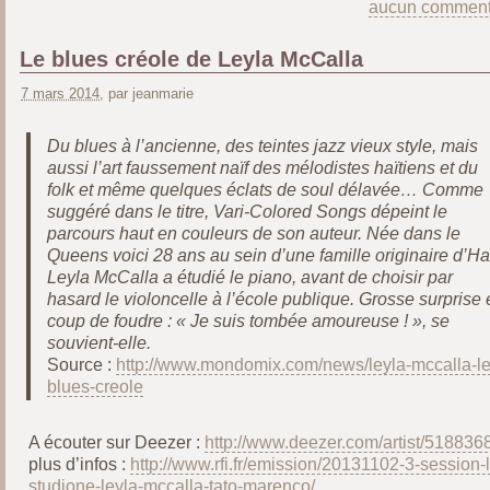
aucun comment
Le blues créole de Leyla McCalla
7 mars 2014
, par jeanmarie
Du blues à l’ancienne, des teintes jazz vieux style, mais
aussi l’art faussement naïf des mélodistes haïtiens et du
folk et même quelques éclats de soul délavée… Comme
suggéré dans le titre, Vari-Colored Songs dépeint le
parcours haut en couleurs de son auteur. Née dans le
Queens voici 28 ans au sein d’une famille originaire d’Haï
Leyla McCalla a étudié le piano, avant de choisir par
hasard le violoncelle à l’école publique. Grosse surprise 
coup de foudre : « Je suis tombée amoureuse ! », se
souvient-elle.
Source :
http://www.mondomix.com/news/leyla-mccalla-le
blues-creole
A écouter sur Deezer :
http://www.deezer.com/artist/518836
plus d’infos :
http://www.rfi.fr/emission/20131102-3-session-l
studione-leyla-mccalla-tato-marenco/