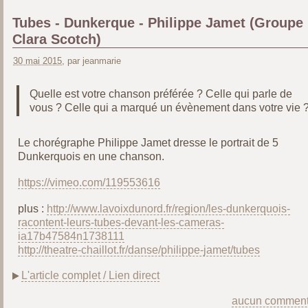
Tubes - Dunkerque - Philippe Jamet (Groupe
Clara Scotch)
30 mai 2015
, par jeanmarie
Quelle est votre chanson préférée ? Celle qui parle de
vous ? Celle qui a marqué un évènement dans votre vie 
Le chorégraphe Philippe Jamet dresse le portrait de 5
Dunkerquois en une chanson.
https://vimeo.com/119553616
plus :
http://www.lavoixdunord.fr/region/les-dunkerquois-
racontent-leurs-tubes-devant-les-cameras-
ia17b47584n1738111
http://theatre-chaillot.fr/danse/philippe-jamet/tubes
L'article complet / Lien direct
aucun comment