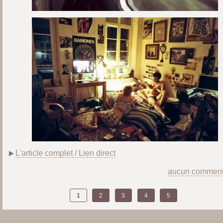
L'article complet / Lien direct
aucun comment
1
2
3
4
5