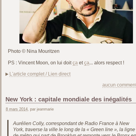
Photo © Nina Mouritzen
PS : Vincent Moon, on lui doit
ça
et
ça
... alors respect !
L'article complet / Lien direct
aucun comment
New York : capitale mondiale des inégalités
8 mars 2014
, par jeanmarie
Aurélien Colly, correspondant de Radio France à New
York, traverse la ville le long de la « Green line », la ligne
de métro qui part de Brooklyn et remonte vers le Bronx e