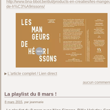
http://www.bna-bbot.be/dut/products-en-creaties/les-mangeu
de-h%C3%A9rissons/
L'article complet / Lien direct
aucun comment
La playlist du 8 mars !
8 mars 2015
, par jeanmarie