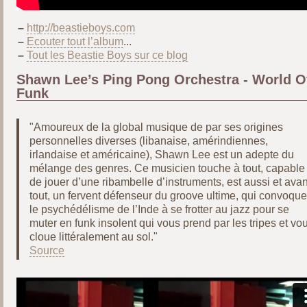
–
http://beastieboys.com
–
Ecouter tout l’album
...
–
Tout les Beastie Boys sur ce blog
Shawn Lee’s Ping Pong Orchestra - World O
Funk
"Amoureux de la global musique de par ses origines
personnelles diverses (libanaise, amérindiennes,
irlandaise et américaine), Shawn Lee est un adepte du
mélange des genres. Ce musicien touche à tout, capable
de jouer d’une ribambelle d’instruments, est aussi et avan
tout, un fervent défenseur du groove ultime, qui convoque
le psychédélisme de l’Inde à se frotter au jazz pour se
muter en funk insolent qui vous prend par les tripes et vo
cloue littéralement au sol."
Source