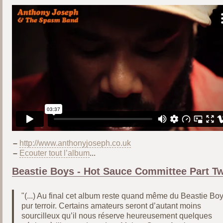
–
http://www.anthonyjoseph.co.uk
–
Ecouter tout l’album
...
Beastie Boys - Hot Sauce Committee Part T
"(...) Au final cet album reste quand même du Beastie Bo
pur terroir. Certains amateurs seront d’autant moins
sourcilleux qu’il nous réserve heureusement quelques