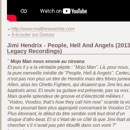
–
http://www.matthewewhite.com
–
A écouter sur Deezer
Jimi Hendrix - People, Hell And Angels (2013
Legacy Recordings)
"
Mojo Man nous envoie au nirvana
Et puis il y a la véritable pépite : "Mojo Man". Là, pour nous,
la pure merveille inédite de "People, Hell & Angels". Certes
n’est pas non plus un titre de Hendrix mais des frères jume
Allen, alias les Ghetto Fighters, qui disaient que Jimi les ava
baptisés ainsi. Et seule sa guitare est présente, pas sa voix.
Mais quelle splendeur de groove et d’électricité mêlées !
"Vodoo, Voodoo, that’s how they call him now" scande la vo
On ne pourrait faire plus approprié concernant le Voodoo Ch
Plus étonnant, le début du titre semble sorti tout droit d’un
disque d’afro-beat. Et si c’était de ce côté là que Jimi était al
chercher s’il n’avait pas péri étouffé dans son vomi ?
"