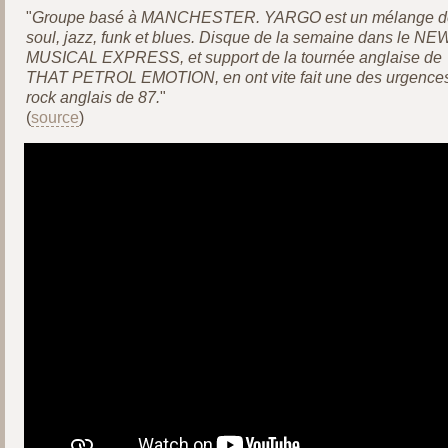
"
Groupe basé à MANCHESTER. YARGO est un mélange d
soul, jazz, funk et blues. Disque de la semaine dans le NE
MUSICAL EXPRESS, et support de la tournée anglaise de
THAT PETROL EMOTION, en ont vite fait une des urgence
rock anglais de 87.
"
(
source
)