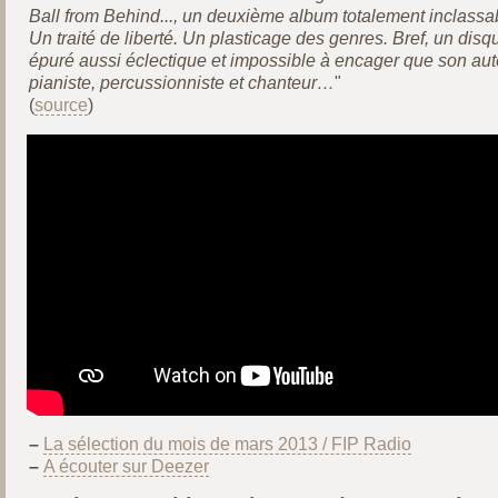
Ball from Behind..., un deuxième album totalement inclassa
Un traité de liberté. Un plasticage des genres. Bref, un disq
épuré aussi éclectique et impossible à encager que son aut
pianiste, percussionniste et chanteur…
"
(
source
)
–
La sélection du mois de mars 2013 / FIP Radio
–
A écouter sur Deezer