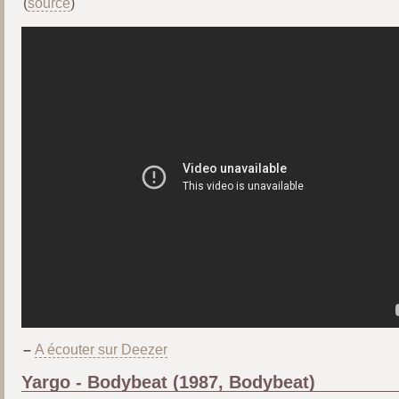
(
source
)
–
A écouter sur Deezer
Yargo - Bodybeat (1987, Bodybeat)