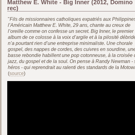
Matthew E. White - Big Inner (2012, Domino
rec)
"
Fils de missionnaires catholiques expatriés aux Philippine
l’Américain Matthew E. White, 29 ans, chante au creux de
l’oreille comme on confesse un secret. Big Inner, le premier
album de ce colosse à la voix d’argile et à la pilosité débrid
n’a pourtant rien d’une entreprise minimaliste. Une chorale
gospel, des nappes de cordes, des cuivres en sourdine, un
basse rebondie habillent une pop cotonneuse, à la croisée 
jazz, du gospel et de la soul. On pense à Randy Newman -
héros - qui reprendrait au ralenti des standards de la Motow
(
source
)