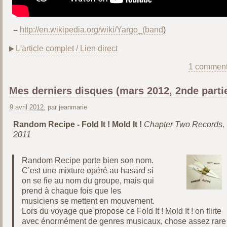
–
http://en.wikipedia.org/wiki/Yargo_(band
)
L'article complet / Lien direct
1 comment
Mes derniers disques (mars 2012, 2nde parti
9 avril 2012
, par jeanmarie
Random Recipe - Fold It ! Mold It !
Chapter Two Records,
2011
Random Recipe porte bien son nom.
C’est une mixture opéré au hasard si
on se fie au nom du groupe, mais qui
prend à chaque fois que les
musiciens se mettent en mouvement.
Lors du voyage que propose ce Fold It ! Mold It ! on flirte
avec énormément de genres musicaux, chose assez rare