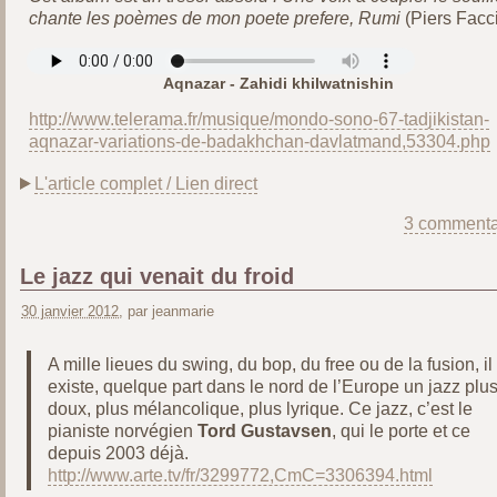
chante les poèmes de mon poete prefere, Rumi
(Piers Facci
Aqnazar - Zahidi khilwatnishin
http://www.telerama.fr/musique/mondo-sono-67-tadjikistan-
aqnazar-variations-de-badakhchan-davlatmand,53304.php
L'article complet / Lien direct
3 commenta
Le jazz qui venait du froid
30 janvier 2012
, par jeanmarie
A mille lieues du swing, du bop, du free ou de la fusion, il
existe, quelque part dans le nord de l’Europe un jazz plu
doux, plus mélancolique, plus lyrique. Ce jazz, c’est le
pianiste norvégien
Tord Gustavsen
, qui le porte et ce
depuis 2003 déjà.
http://www.arte.tv/fr/3299772,CmC=3306394.html