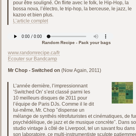
pour être souligné. On flirte avec le folk, le Hip-Hop, la
bossa nova, l’électro, le trip-hop, la berceuse, le jazz, le
kazoo et bien plus.
L’article complet
Random Recipe - Pack your bags
www.randomrecipe.ca/fr
Ecouter sur Bandcamp
Mr Chop - Switched on
(Now Again, 2011)
L’année dernière, l’impressionnant
’Switched On’ s’est classé parmi les
10 meilleurs disques de 2011 pour
l’équipe de Paris DJs. Comme il le dit
lui-même, Mr. Chop "dispense un
mélange de synthés rétrofuturistes et cinématiques, de fu
psychédélique, de jazz et de musique concrète". Dans s
studio vintage à côté de Liverpool, tel un savant fou dans
son laboratoire, ce multi-instrumentiste sculpte patiemme