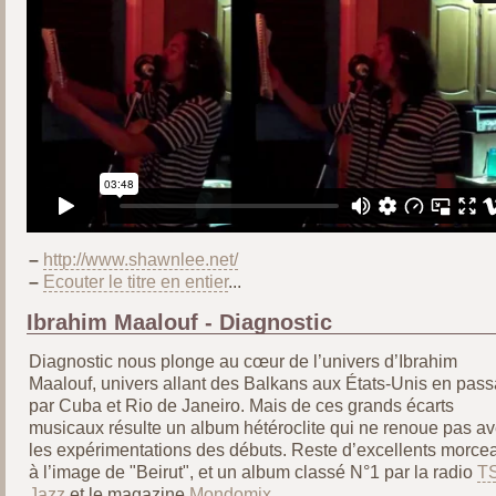
–
http://www.shawnlee.net/
–
Ecouter le titre en entier
...
Ibrahim Maalouf - Diagnostic
Diagnostic nous plonge au cœur de l’univers d’Ibrahim
Maalouf, univers allant des Balkans aux États-Unis en pass
par Cuba et Rio de Janeiro. Mais de ces grands écarts
musicaux résulte un album hétéroclite qui ne renoue pas a
les expérimentations des débuts. Reste d’excellents morce
à l’image de "Beirut", et un album classé N°1 par la radio
T
Jazz
et le magazine
Mondomix
.