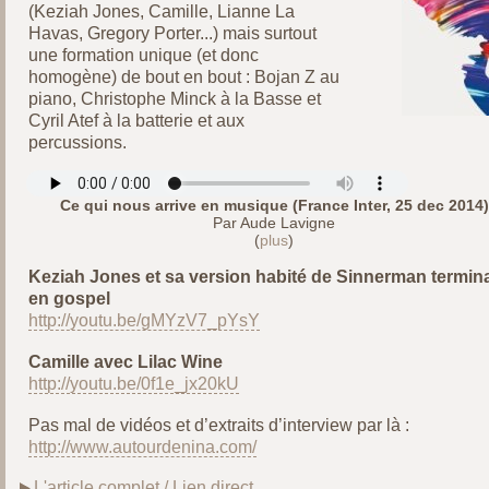
(Keziah Jones , Camille , Lianne La
Havas , Gregory Porter ...) mais surtout
une formation unique (et donc
homogène) de bout en bout : Bojan Z au
piano, Christophe Minck à la Basse et
Cyril Atef à la batterie et aux
percussions.
Ce qui nous arrive en musique (France Inter, 25 dec 2014)
Par Aude Lavigne
(
plus
)
Keziah Jones et sa version habité de Sinnerman termin
en gospel
http://youtu.be/gMYzV7_pYsY
Camille avec Lilac Wine
http://youtu.be/0f1e_jx20kU
Pas mal de vidéos et d’extraits d’interview par là :
http://www.autourdenina.com/
L'article complet / Lien direct