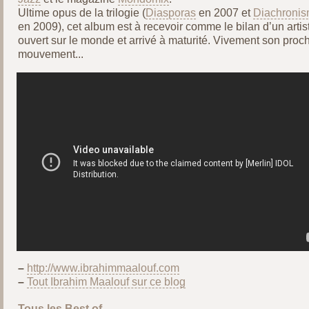
Ultime opus de la trilogie (
Diasporas
en 2007 et
Diachroni
en 2009), cet album est à recevoir comme le bilan d’un artis
ouvert sur le monde et arrivé à maturité. Vivement son proc
mouvement...
–
http://www.ibrahimmaalouf.com
–
Tout Ibrahim Maalouf sur ce blog
Tous les Best of
...