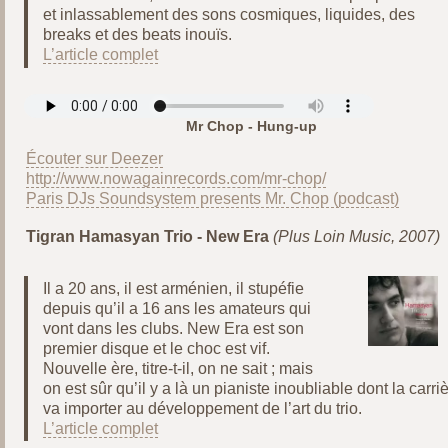
et inlassablement des sons cosmiques, liquides, des
breaks et des beats inouïs.
L’article complet
Mr Chop - Hung-up
Écouter sur Deezer
http://www.nowagainrecords.com/mr-chop/
Paris DJs Soundsystem presents Mr. Chop (podcast)
Tigran Hamasyan Trio - New Era
(Plus Loin Music, 2007)
Il a 20 ans, il est arménien, il stupéfie
depuis qu’il a 16 ans les amateurs qui
vont dans les clubs. New Era est son
premier disque et le choc est vif.
Nouvelle ère, titre-t-il, on ne sait ; mais
on est sûr qu’il y a là un pianiste inoubliable dont la carri
va importer au développement de l’art du trio.
L’article complet