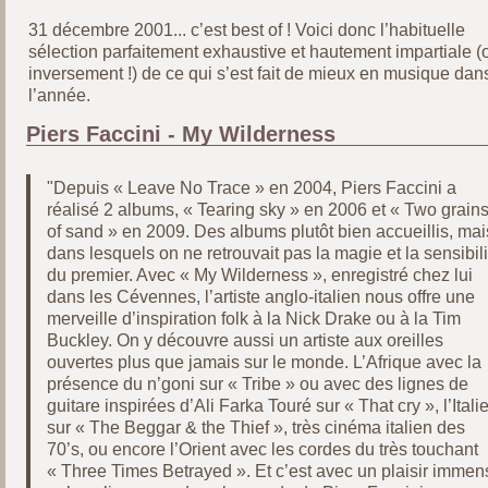
31 décembre 2001... c’est best of ! Voici donc l’habituelle
sélection parfaitement exhaustive et hautement impartiale (
inversement !) de ce qui s’est fait de mieux en musique dan
l’année.
Piers Faccini - My Wilderness
"Depuis « Leave No Trace » en 2004, Piers Faccini a
réalisé 2 albums, « Tearing sky » en 2006 et « Two grain
of sand » en 2009. Des albums plutôt bien accueillis, mai
dans lesquels on ne retrouvait pas la magie et la sensibili
du premier. Avec « My Wilderness », enregistré chez lui
dans les Cévennes, l’artiste anglo-italien nous offre une
merveille d’inspiration folk à la Nick Drake ou à la Tim
Buckley. On y découvre aussi un artiste aux oreilles
ouvertes plus que jamais sur le monde. L’Afrique avec la
présence du n’goni sur « Tribe » ou avec des lignes de
guitare inspirées d’Ali Farka Touré sur « That cry », l’Itali
sur « The Beggar & the Thief », très cinéma italien des
70’s, ou encore l’Orient avec les cordes du très touchant
« Three Times Betrayed ». Et c’est avec un plaisir immen