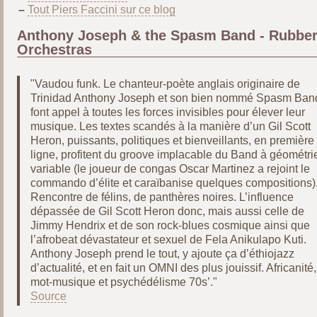
–
Tout Piers Faccini sur ce blog
Anthony Joseph & the Spasm Band - Rubbe
Orchestras
"Vaudou funk. Le chanteur-poète anglais originaire de
Trinidad Anthony Joseph et son bien nommé Spasm Ban
font appel à toutes les forces invisibles pour élever leur
musique. Les textes scandés à la manière d’un Gil Scott
Heron, puissants, politiques et bienveillants, en première
ligne, profitent du groove implacable du Band à géométri
variable (le joueur de congas Oscar Martinez a rejoint le
commando d’élite et caraïbanise quelques compositions)
Rencontre de félins, de panthères noires. L’influence
dépassée de Gil Scott Heron donc, mais aussi celle de
Jimmy Hendrix et de son rock-blues cosmique ainsi que
l’afrobeat dévastateur et sexuel de Fela Anikulapo Kuti.
Anthony Joseph prend le tout, y ajoute ça d’éthiojazz
d’actualité, et en fait un OMNI des plus jouissif. Africanité,
mot-musique et psychédélisme 70s’."
Source