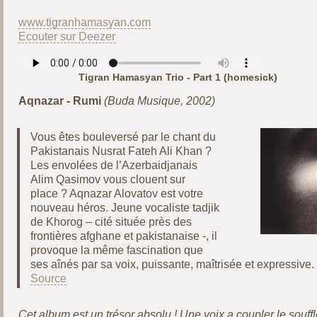
www.tigranhamasyan.com
Ecouter sur Deezer
Tigran Hamasyan Trio - Part 1 (homesick)
Aqnazar - Rumi
(Buda Musique, 2002)
Vous êtes bouleversé par le chant du
Pakistanais Nusrat Fateh Ali Khan ?
Les envolées de l’Azerbaidjanais
Alim Qasimov vous clouent sur
place ? Aqnazar Alovatov est votre
nouveau héros. Jeune vocaliste tadjik
de Khorog – cité située près des
frontières afghane et pakistanaise -, il
provoque la même fascination que
ses aînés par sa voix, puissante, maîtrisée et expressive.
Source
Cet album est un trésor absolu ! Une voix a coupler le souffle