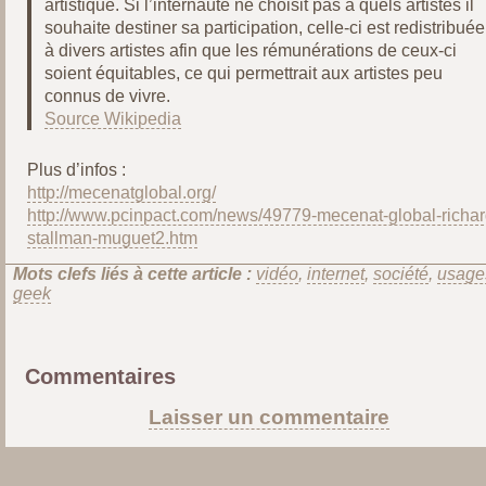
artistique. Si l’internaute ne choisit pas à quels artistes il
souhaite destiner sa participation, celle-ci est redistribuée
à divers artistes afin que les rémunérations de ceux-ci
soient équitables, ce qui permettrait aux artistes peu
connus de vivre.
Source Wikipedia
Plus d’infos :
http://mecenatglobal.org/
http://www.pcinpact.com/news/49779-mecenat-global-richar
stallman-muguet2.htm
Mots clefs liés à cette article :
vidéo
,
internet
,
société
,
usage
geek
Commentaires
Laisser un commentaire