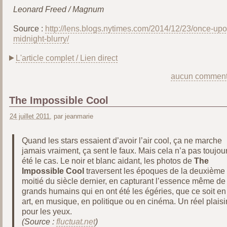
Leonard Freed / Magnum
Source :
http://lens.blogs.nytimes.com/2014/12/23/once-upo
midnight-blurry/
L'article complet / Lien direct
aucun comment
The Impossible Cool
24 juillet 2011
, par jeanmarie
Quand les stars essaient d’avoir l’air cool, ça ne marche
jamais vraiment, ça sent le faux. Mais cela n’a pas toujou
été le cas. Le noir et blanc aidant, les photos de
The
Impossible Cool
traversent les époques de la deuxième
moitié du siècle dernier, en capturant l’essence même de
grands humains qui en ont été les égéries, que ce soit en
art, en musique, en politique ou en cinéma. Un réel plaisi
pour les yeux.
(Source :
fluctuat.net
)