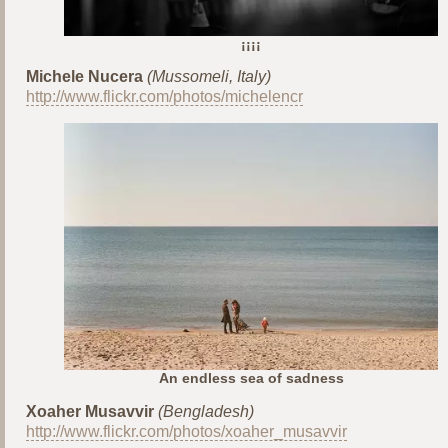
¡¡¡¡
Michele Nucera
(Mussomeli, Italy)
http://www.flickr.com/photos/michelencr
An endless sea of sadness
Xoaher Musavvir
(Bengladesh)
http://www.flickr.com/photos/xoaher_musavvir