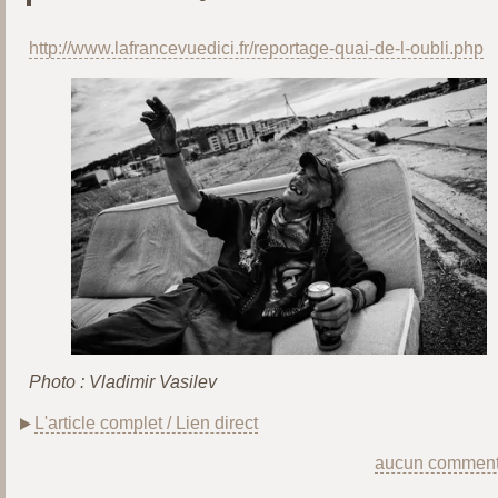
http://www.lafrancevuedici.fr/reportage-quai-de-l-oubli.php
Photo : Vladimir Vasilev
L'article complet / Lien direct
aucun comment