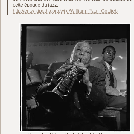
cette époque du jazz.
http://en.wikipedia.org/wiki/William_Paul_Gottlieb