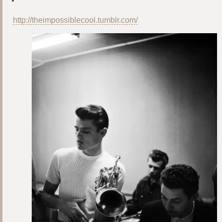
http://theimpossiblecool.tumblr.com/