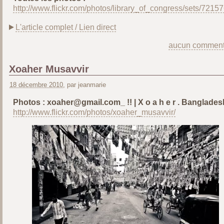
http://www.flickr.com/photos/library_of_congress/sets/721
L'article complet / Lien direct
aucun comment
Xoaher Musavvir
18 décembre 2010
, par jeanmarie
Photos : xoaher@gmail.com_ !! | X o a h e r . Banglades
http://www.flickr.com/photos/xoaher_musavvir/