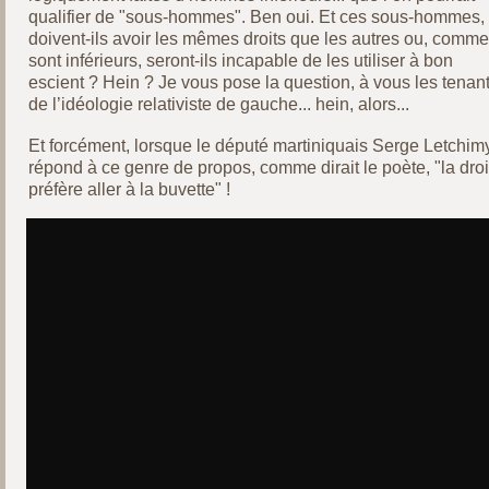
qualifier de "sous-hommes". Ben oui. Et ces sous-hommes,
doivent-ils avoir les mêmes droits que les autres ou, comme 
sont inférieurs, seront-ils incapable de les utiliser à bon
escient ? Hein ? Je vous pose la question, à vous les tenan
de l’idéologie relativiste de gauche... hein, alors...
Et forcément, lorsque le député martiniquais Serge Letchim
répond à ce genre de propos, comme dirait le poète, "la droi
préfère aller à la buvette" !