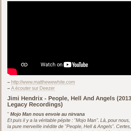
–
http://www.matthewewhite.com
–
A écouter sur Deezer
Jimi Hendrix - People, Hell And Angels (2013
Legacy Recordings)
"
Mojo Man nous envoie au nirvana
Et puis il y a la véritable pépite : "Mojo Man". Là, pour nous,
la pure merveille inédite de "People, Hell & Angels". Certes,