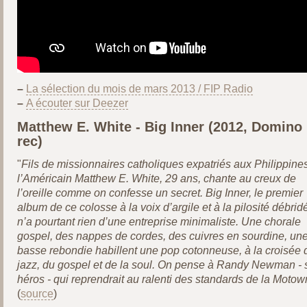
–
La sélection du mois de mars 2013 / FIP Radio
–
A écouter sur Deezer
Matthew E. White - Big Inner (2012, Domino
rec)
"
Fils de missionnaires catholiques expatriés aux Philippines
l’Américain Matthew E. White, 29 ans, chante au creux de
l’oreille comme on confesse un secret. Big Inner, le premier
album de ce colosse à la voix d’argile et à la pilosité débrid
n’a pourtant rien d’une entreprise minimaliste. Une chorale
gospel, des nappes de cordes, des cuivres en sourdine, un
basse rebondie habillent une pop cotonneuse, à la croisée 
jazz, du gospel et de la soul. On pense à Randy Newman - 
héros - qui reprendrait au ralenti des standards de la Motow
(
source
)