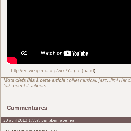
–
http://en.wikipedia.org/wiki/Yargo_(band
)
Mots clefs liés à cette article :
billet musical
,
jazz
,
Jimi Hendr
folk
,
oriental
,
ailleurs
Commentaires
28 avril 2013 17:37, par
bbmirabelles