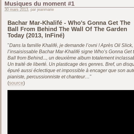
Musiques du moment #1
30 mars 2013
, par jeanmarie
Bachar Mar-Khalifé - Who’s Gonna Get The
Ball From Behind The Wall Of The Garden
Today (2013, InFiné)
"
Dans la famille Khalifé, je demande l’ovni ! Après Oil Slick,
l’insaisissable Bachar Mar-Khalifé signe Who’s Gonna Get 
Ball from Behind..., un deuxième album totalement inclassab
Un traité de liberté. Un plasticage des genres. Bref, un disq
épuré aussi éclectique et impossible à encager que son aut
pianiste, percussionniste et chanteur…
"
(
source
)