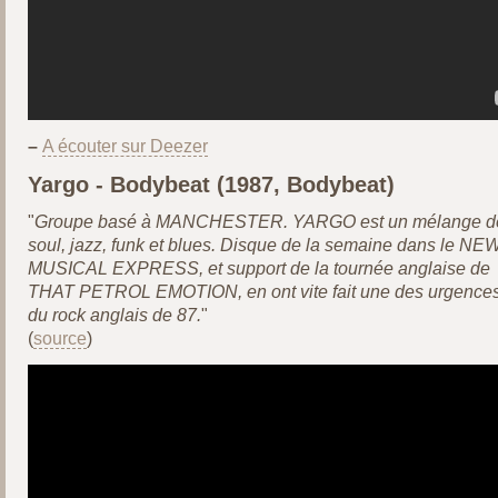
–
A écouter sur Deezer
Yargo - Bodybeat (1987, Bodybeat)
"
Groupe basé à MANCHESTER. YARGO est un mélange d
soul, jazz, funk et blues. Disque de la semaine dans le NE
MUSICAL EXPRESS, et support de la tournée anglaise de
THAT PETROL EMOTION, en ont vite fait une des urgence
du rock anglais de 87.
"
(
source
)