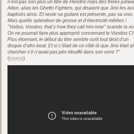
n’est pas non plus un titre de Hendrix mais des frères jume
Allen, alias les Ghetto Fighters, qui disaient que Jimi les ava
baptisés ainsi. Et seule sa guitare est présente, pas sa voix.
Mais quelle splendeur de groove et d’électricité mêlées !
"Vodoo, Voodoo, that’s how they call him now" scande la vo
On ne pourrait faire plus approprié concernant le Voodoo Ch
Plus étonnant, le début du titre semble sorti tout droit d’un
disque d’afro-beat. Et si c’était de ce côté là que Jimi était al
chercher s’il n’avait pas péri étouffé dans son vomi ?
"
(
source
)