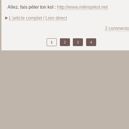
Allez, fais péter ton kol :
http://www.mikropikol.net
L'article complet / Lien direct
2 commenta
1
2
3
4