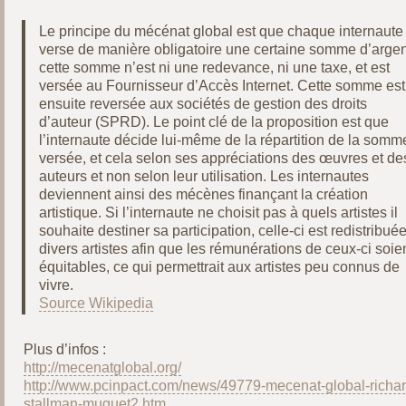
Le principe du mécénat global est que chaque internaute
verse de manière obligatoire une certaine somme d’argen
cette somme n’est ni une redevance, ni une taxe, et est
versée au Fournisseur d’Accès Internet. Cette somme est
ensuite reversée aux sociétés de gestion des droits
d’auteur (SPRD). Le point clé de la proposition est que
l’internaute décide lui-même de la répartition de la somm
versée, et cela selon ses appréciations des œuvres et de
auteurs et non selon leur utilisation. Les internautes
deviennent ainsi des mécènes finançant la création
artistique. Si l’internaute ne choisit pas à quels artistes il
souhaite destiner sa participation, celle-ci est redistribué
divers artistes afin que les rémunérations de ceux-ci soie
équitables, ce qui permettrait aux artistes peu connus de
vivre.
Source Wikipedia
Plus d’infos :
http://mecenatglobal.org/
http://www.pcinpact.com/news/49779-mecenat-global-richar
stallman-muguet2.htm