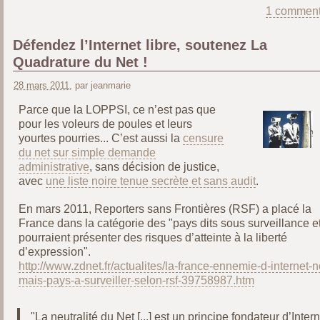
1 comment
Défendez l’Internet libre, soutenez La
Quadrature du Net !
28 mars 2011
, par jeanmarie
Parce que la LOPPSI, ce n’est pas que
pour les voleurs de poules et leurs
yourtes pourries... C’est aussi la
censure
du net sur simple demande
administrative
, sans décision de justice,
avec
une liste noire tenue secrète et sans audit
.
En mars 2011, Reporters sans Frontières (RSF) a placé la
France dans la catégorie des "pays dits sous surveillance et
pourraient présenter des risques d’atteinte à la liberté
d’expression".
http://www.zdnet.fr/actualites/la-france-ennemie-d-internet-
mais-pays-a-surveiller-selon-rsf-39758987.htm
"La neutralité du Net [...] est un principe fondateur d’Intern