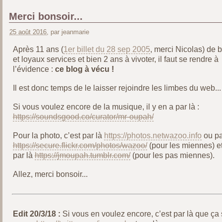
Merci bonsoir...
25 août 2016
, par jeanmarie
Après 11 ans (
1er billet du 28 sep 2005
, merci Nicolas) de 
et loyaux services et bien 2 ans à vivoter, il faut se rendre à
l’évidence :
ce blog à vécu !
Il est donc temps de le laisser rejoindre les limbes du web...
Si vous voulez encore de la musique, il y en a par là :
https://soundsgood.co/curator/mr-oupah/
Pour la photo, c’est par là
https://photos.netwazoo.info
ou pa
https://secure.flickr.com/photos/wazoo/
(pour les miennes) e
par là
https://jmoupah.tumblr.com/
(pour les pas miennes).
Allez, merci bonsoir...
Edit 20/3/18 :
Si vous en voulez encore, c’est par là que ça