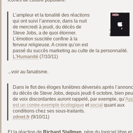
L’ampleur et la tonalité des réactions
qui ont suivi l’annonce, dans la nuit
de mercredi à jeudi, du décès de
Steve Jobs, a de quoi étonner.
L’émotion suscitée confine à la
ferveur religieuse. A croire qu’on est
passé du succès marketing au culte de la personnalité.
L’Humanité
(7/10/11)
...voir au fanatisme.
Dans le flot des éloges funèbres déversés après l’annon
du décès de Steve Jobs, depuis jeudi 6 octobre, bien peu
de voix discordantes auront rappelé, par exemple, qu’
App
est un contre-exemple écologique
et
social
quant aux
conditions chez ses sous-traitants.
zdnet.fr
(9/10/11)
Et la réaction de
Richard Stallman
, père du logiciel libre et