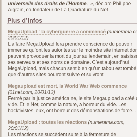
universelle des droits de l’Homme.
», déclare Philippe
Aigrain, co-fondateur de La Quadrature du Net.
Plus d’infos
MegaUpload : la cyberguerre a commencé
(numerama.c
20/01/12)
L’affaire MegaUpload fera prendre conscience du pouvoir
immense qu’ont les autorités sur le moindre site internet dont
peuvent provoquer la mort du jour au lendemain, en saisiss
ses serveurs et ses noms de domaine. C’est aujourd’hui
MegaUpload, mais chacun sent bien qu’un tabou est tombé 
que d’autres sites pourront suivre et suivront.
Megaupload est mort, la World War Web commence
(01net.com, 20/01/12)
Fermé par la justice américaine, le site Megaupload a créé 
vide. Et le Net, comme la nature, a horreur du vide. Les
hacktivistes, eux, ont horreur des démonstrations de force...
MegaUpload : toutes les réactions
(numerama.com,
20/01/12)
Les réactions se succèdent suite à la fermeture de