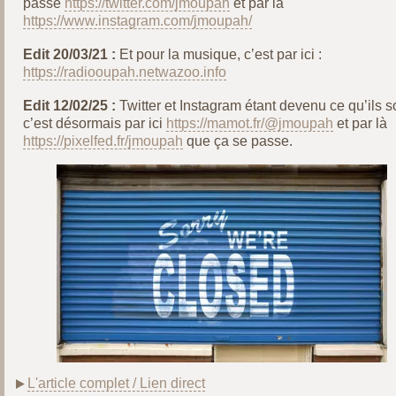
passe
https://twitter.com/jmoupah
et par là
https://www.instagram.com/jmoupah/
Edit 20/03/21 :
Et pour la musique, c’est par ici :
https://radiooupah.netwazoo.info
Edit 12/02/25 :
Twitter et Instagram étant devenu ce qu’ils s
c’est désormais par ici
https://mamot.fr/@jmoupah
et par là
https://pixelfed.fr/jmoupah
que ça se passe.
L'article complet / Lien direct