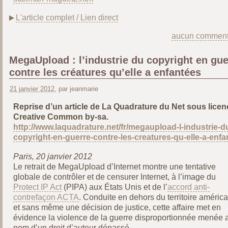
L'article complet / Lien direct
aucun comment
MegaUpload : l’industrie du copyright en gue
contre les créatures qu’elle a enfantées
21 janvier 2012
, par jeanmarie
Reprise d’un article de La Quadrature du Net sous licen
Creative Common by-sa.
http://www.laquadrature.net/fr/megaupload-l-industrie-d
copyright-en-guerre-contre-les-creatures-qu-elle-a-enfa
Paris, 20 janvier 2012
Le retrait de MegaUpload d’Internet montre une tentative
globale de contrôler et de censurer Internet, à l’image du
Protect IP Act
(PIPA) aux États Unis et de l’
accord anti-
contrefaçon ACTA
. Conduite en dehors du territoire américa
et sans même une décision de justice, cette affaire met en
évidence la violence de la guerre disproportionnée menée 
nom d’un droit d’auteur dépassé.