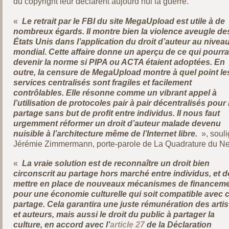
du copyright leur déclarent aujourd’hui la guerre.
«
Le retrait par le FBI du site MegaUpload est utile à de
nombreux égards. Il montre bien la violence aveugle de
États Unis dans l’application du droit d’auteur au nivea
mondial. Cette affaire donne un aperçu de ce qui pourra
devenir la norme si PIPA ou ACTA étaient adoptées. En
outre, la censure de MegaUpload montre à quel point le
services centralisés sont fragiles et facilement
contrôlables. Elle résonne comme un vibrant appel à
l’utilisation de protocoles pair à pair décentralisés pour 
partage sans but de profit entre individus. Il nous faut
urgemment réformer un droit d’auteur malade devenu
nuisible à l’architecture même de l’Internet libre.
», soul
Jérémie Zimmermann, porte-parole de La Quadrature du Ne
«
La vraie solution est de reconnaître un droit bien
circonscrit au partage hors marché entre individus, et d
mettre en place de nouveaux mécanismes de financem
pour une économie culturelle qui soit compatible avec 
partage. Cela garantira une juste rémunération des artis
et auteurs, mais aussi le droit du public à partager la
culture, en accord avec l’
article 27
de la Déclaration