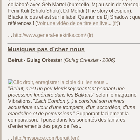
collaboré avec Seb Martel (bumcello, M) au sein de Vercoqu
Femi Kuti (Shoki Shoki), DJ Mehdi (The story of espion),
Blackalicious et est sur le label Quanun de Dj Shadow : qu
références ! (
Voir une vidéo de ce titre en live...
)
...
http://www.general-elektriks.com/
Musiques pas d’chez nous
Beirut - Gulag Orkestar
(Gulag Orkestar - 2006)
"
Beirut, c’est un peu Morrissey chantant pendant une
procession funéraire dans les Balkans
" selon le magazine
Vibrations. "
Zach Condon (...) a construit son univers
acoustique autour d’une trompette, d’un accordéon, d’une
mandoline et de percussions.
" Supporant facilement la
comparaison, il puise dans les sonorités des fanfares
d’enterrements des pays de l’est.
...
http://myspace.com/beruit