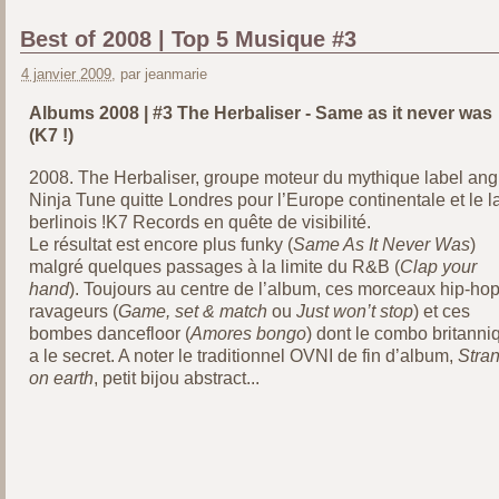
Best of 2008 | Top 5 Musique #3
4 janvier 2009
, par jeanmarie
Albums 2008 | #3 The Herbaliser - Same as it never was
(K7 !)
2008. The Herbaliser, groupe moteur du mythique label ang
Ninja Tune quitte Londres pour l’Europe continentale et le l
berlinois !K7 Records en quête de visibilité.
Le résultat est encore plus funky (
Same As It Never Was
)
malgré quelques passages à la limite du R&B (
Clap your
hand
). Toujours au centre de l’album, ces morceaux hip-ho
ravageurs (
Game, set & match
ou
Just won’t stop
) et ces
bombes dancefloor (
Amores bongo
) dont le combo britanni
a le secret. A noter le traditionnel OVNI de fin d’album,
Stra
on earth
, petit bijou abstract...