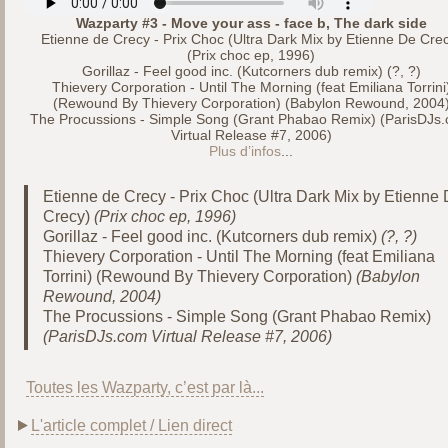
Wazparty #3 - Move your ass - face b, The dark side
Etienne de Crecy - Prix Choc (Ultra Dark Mix by Etienne De Cre
(Prix choc ep, 1996)
Gorillaz - Feel good inc. (Kutcorners dub remix) (?, ?)
Thievery Corporation - Until The Morning (feat Emiliana Torrini
(Rewound By Thievery Corporation) (Babylon Rewound, 2004
The Procussions - Simple Song (Grant Phabao Remix) (ParisDJs
Virtual Release #7, 2006)
Plus d’infos
...
Etienne de Crecy - Prix Choc (Ultra Dark Mix by Etienne
Crecy)
(Prix choc ep, 1996)
Gorillaz - Feel good inc. (Kutcorners dub remix)
(?, ?)
Thievery Corporation - Until The Morning (feat Emiliana
Torrini) (Rewound By Thievery Corporation)
(Babylon
Rewound, 2004)
The Procussions - Simple Song (Grant Phabao Remix)
(ParisDJs.com Virtual Release #7, 2006)
Toutes les Wazparty, c’est par là...
L'article complet / Lien direct