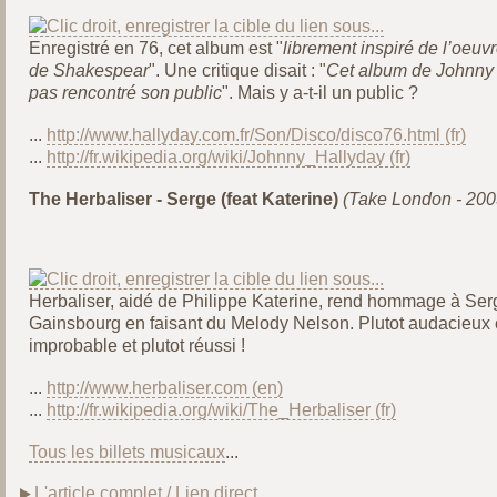
Enregistré en 76, cet album est "
librement inspiré de l’oeuv
de Shakespear
". Une critique disait : "
Cet album de Johnny 
pas rencontré son public
". Mais y a-t-il un public ?
...
http://www.hallyday.com.fr/Son/Disco/disco76.html
...
http://fr.wikipedia.org/wiki/Johnny_Hallyday
The Herbaliser - Serge (feat Katerine)
(Take London - 200
Herbaliser, aidé de Philippe Katerine, rend hommage à Ser
Gainsbourg en faisant du Melody Nelson. Plutot audacieux 
improbable et plutot réussi !
...
http://www.herbaliser.com
...
http://fr.wikipedia.org/wiki/The_Herbaliser
Tous les billets musicaux
...
L'article complet / Lien direct