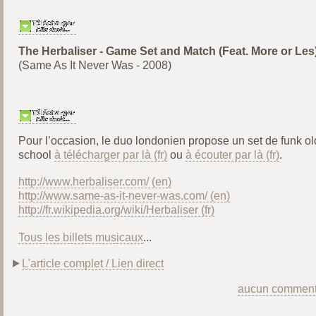
The Herbaliser - Game Set and Match (Feat. More or Les
(Same As It Never Was - 2008)
Pour l’occasion, le duo londonien propose un set de funk ol
school
à télécharger par là
ou
à écouter par là
.
http://www.herbaliser.com/
http://www.same-as-it-never-was.com/
http://fr.wikipedia.org/wiki/Herbaliser
Tous les billets musicaux
...
L'article complet / Lien direct
aucun comment