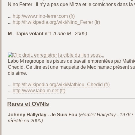
Nino Ferrer ! Il n’y a pas que Mirza et le cornichons dans la v
...
http://www.nino-ferrer.com
...
http://fr.wikipedia.org/wiki/Nino_Ferrer
M - Tapis volant n°1
(Labo M - 2005)
Labo M regroupe les pistes de travail emprentées par Math
Chedid. Ce titre est une maquette de Mec hamac présent su
dis aime.
...
http://fr.wikipedia.org/wiki/Mathieu_Chedid
...
http://www.labo-m.net
Rares et OVNIs
Johnny Hallyday - Je Suis Fou
(Hamlet Hallyday - 1976 /
réédité en 2000)