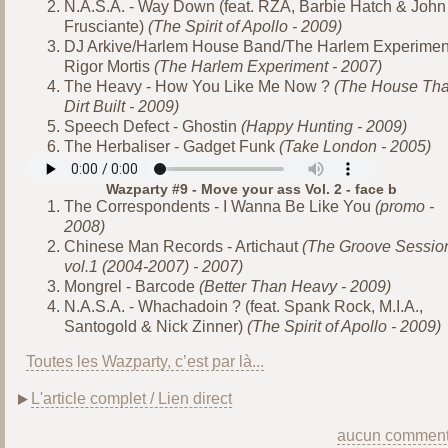
N.A.S.A. - Way Down (feat. RZA, Barbie Hatch & John
Frusciante)
(The Spirit of Apollo - 2009)
DJ Arkive/Harlem House Band/The Harlem Experiment
Rigor Mortis
(The Harlem Experiment - 2007)
The Heavy - How You Like Me Now ?
(The House Tha
Dirt Built - 2009)
Speech Defect - Ghostin
(Happy Hunting - 2009)
The Herbaliser - Gadget Funk
(Take London - 2005)
Wazparty #9 - Move your ass Vol. 2 - face b
The Correspondents - I Wanna Be Like You
(promo -
2008)
Chinese Man Records - Artichaut
(The Groove Sessio
vol.1 (2004-2007) - 2007)
Mongrel - Barcode
(Better Than Heavy - 2009)
N.A.S.A. - Whachadoin ? (feat. Spank Rock, M.I.A.,
Santogold & Nick Zinner)
(The Spirit of Apollo - 2009)
Toutes les Wazparty, c’est par là...
L'article complet / Lien direct
aucun comment