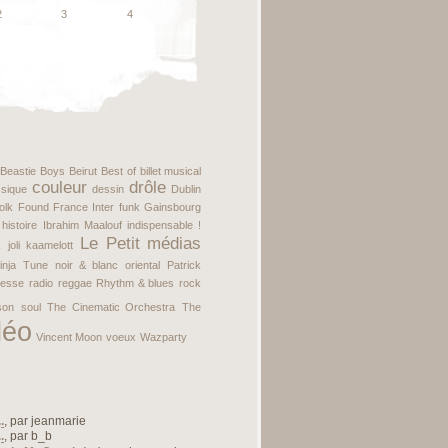
2
3
4
Beastie Boys
Beirut
Best of
billet musical
couleur
drôle
ssique
dessin
Dublin
folk
Found
France Inter
funk
Gainsbourg
histoire
Ibrahim Maalouf
indispensable !
Le Petit
médias
x
joli
kaamelott
inja Tune
noir & blanc
oriental
Patrick
resse
radio
reggae
Rhythm & blues
rock
son
soul
The Cinematic Orchestra
The
déo
Vincent Moon
voeux
Wazparty
.
, par
jeanmarie
.
, par
b_b