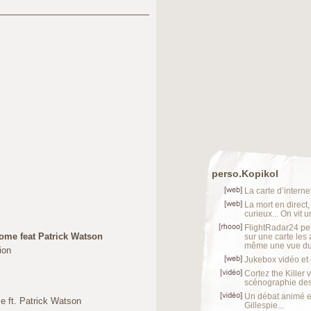
perso.Kopikol
La carte d’internet
La mort en direct,
curieux... On vit 
FlightRadar24 per
home feat Patrick Watson
sur une carte les 
même une vue du 
ion
Jukebox vidéo et
Cortez the Killer
scénographie des 
Un débat animé e
e ft. Patrick Watson
Gillespie...