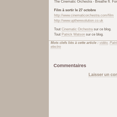
The Cinematic Orchestra - Breathe ft. Fo
Film à sortir le 27 octobre
http://www.cinematicorchestra.com/film
http://www.uptheresolution.co.uk
Tout
Cinematic Orchestra
sur ce blog.
Tout
Patrick Watson
sur ce blog.
Mots clefs liés à cette article :
vidéo
,
Patr
electro
Commentaires
Laisser un co