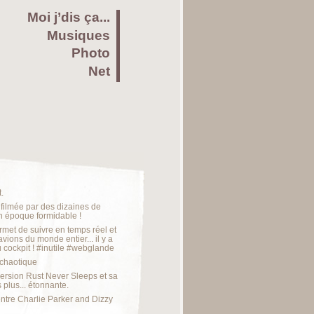
Moi j’dis ça...
Musiques
Photo
Net
.
 filmée par des dizaines de
un époque formidable !
met de suivre en temps réel et
avions du monde entier... il y a
cockpit ! #inutile #webglande
 chaotique
 version Rust Never Sleeps et sa
plus... étonnante.
ntre Charlie Parker and Dizzy